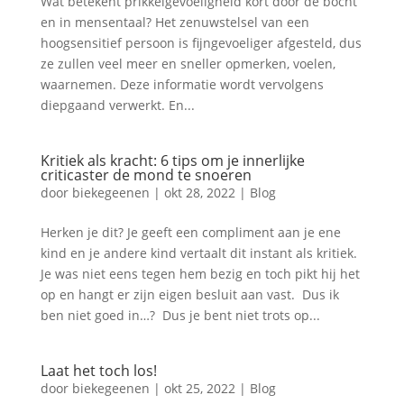
Wat betekent prikkelgevoeligheid kort door de bocht
en in mensentaal? Het zenuwstelsel van een
hoogsensitief persoon is fijngevoeliger afgesteld, dus
ze zullen veel meer en sneller opmerken, voelen,
waarnemen. Deze informatie wordt vervolgens
diepgaand verwerkt. En...
Kritiek als kracht: 6 tips om je innerlijke
criticaster de mond te snoeren
door
biekegeenen
|
okt 28, 2022
|
Blog
Herken je dit? Je geeft een compliment aan je ene
kind en je andere kind vertaalt dit instant als kritiek.
Je was niet eens tegen hem bezig en toch pikt hij het
op en hangt er zijn eigen besluit aan vast. Dus ik
ben niet goed in…? Dus je bent niet trots op...
Laat het toch los!
door
biekegeenen
|
okt 25, 2022
|
Blog